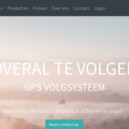
en
Producten
Prijzen
Over ons
Contact
Login
OVERAL TE VOLGE
GPS VOLGSYSTEEM
Wat zich buiten kantoor afspeelt, is nu binnen te volgen.
Neem contact op