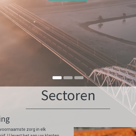
Sectoren
ing
e voornaamste zorg in elk
rijf. U levert het aan uw klanten