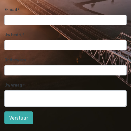
E-mail
*
Uw bedrijf
Onderwerp
Uw vraag
*
Verstuur